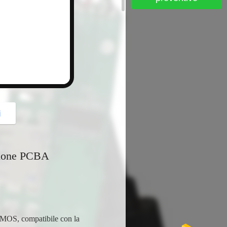
button
i
zione PCBA
CMOS, compatibile con la