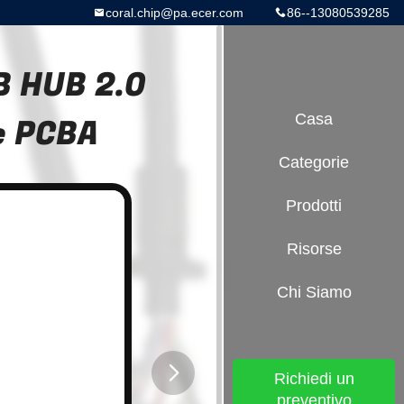
coral.chip@pa.ecer.com
86--13080539285
B HUB 2.0
ne PCBA
Casa
Categorie
Prodotti
Risorse
Chi Siamo
Richiedi un
preventivo