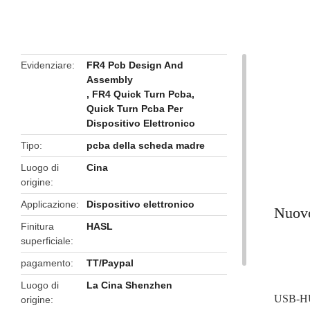
butto
Evidenziare
FR4 Pcb Design And
Assembly
,
FR4 Quick Turn Pcba
,
Quick Turn Pcba Per
Dispositivo Elettronico
Tipo
pcba della scheda madre
Luogo di
Cina
origine
Applicazione
Dispositivo elettronico
Nuovo
Finitura
HASL
superficiale
pagamento
TT/Paypal
Luogo di
La Cina Shenzhen
USB-HUB
origine