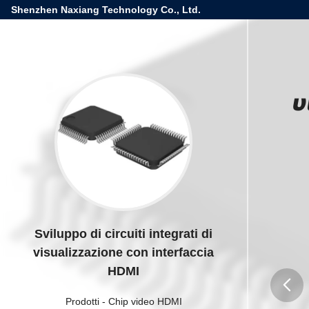
Shenzhen Naxiang Technology Co., Ltd.
v
Sviluppo di circuiti integrati di
visualizzazione con interfaccia
HDMI
Prodotti
-
Chip video HDMI