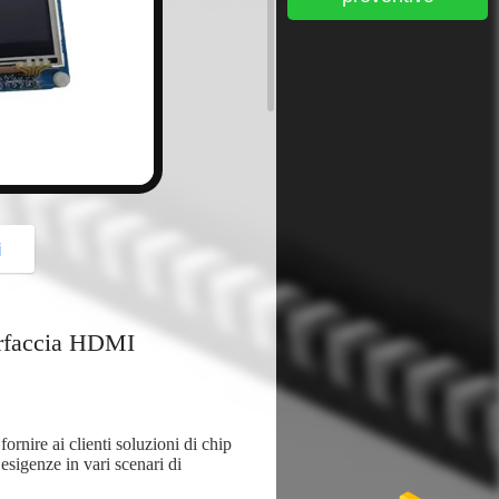
button
i
terfaccia HDMI
rnire ai clienti soluzioni di chip
 esigenze in vari scenari di