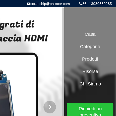
coral.chip@pa.ecer.com
86--13080539285
grati di
faccia HDMI
Casa
Categorie
Prodotti
Risorse
Chi Siamo
Richiedi un
preventivo