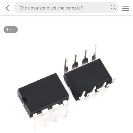
1
/
1