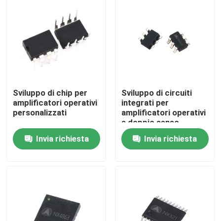
Giro della fabbrica
Controllo di qualità
Contattici
Sviluppo di chip per
Sviluppo di circuiti
amplificatori operativi
integrati per
personalizzati
amplificatori operativi
Circuito integrato personalizzato
a doppio senso
personalizzati
Invia richiesta
Invia richiesta
progettazione di chip di CI
Sviluppo di circuiti integrati
Assemblea del circuito stampato