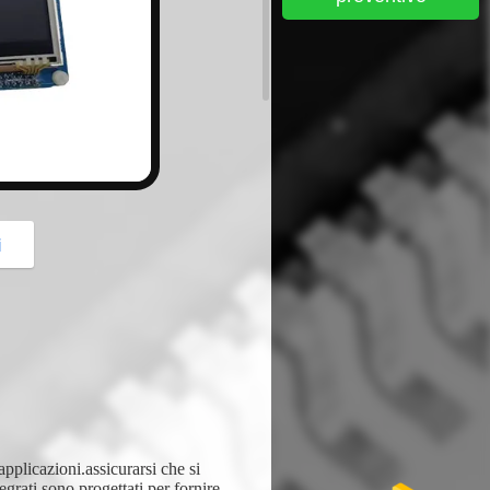
button
i
 applicazioni.assicurarsi che si
tegrati sono progettati per fornire