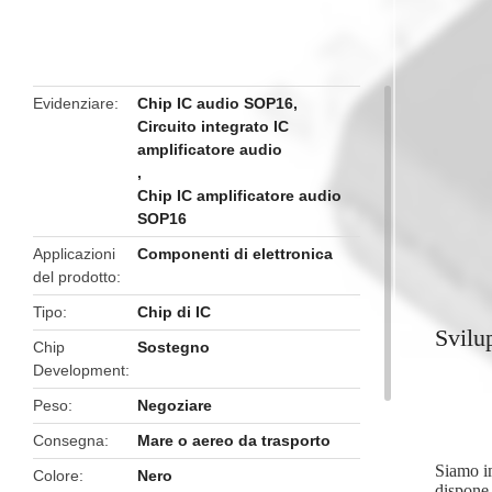
butto
Evidenziare
Chip IC audio SOP16
,
Circuito integrato IC
amplificatore audio
,
Chip IC amplificatore audio
SOP16
Applicazioni
Componenti di elettronica
del prodotto
Tipo
Chip di IC
Svilu
Chip
Sostegno
Development
Peso
Negoziare
Consegna
Mare o aereo da trasporto
Siamo im
Colore
Nero
dispone 